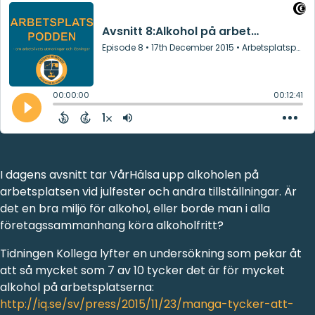
I dagens avsnitt tar VårHälsa upp alkoholen på
arbetsplatsen vid julfester och andra tillställningar. Är
det en bra miljö för alkohol, eller borde man i alla
företagssammanhang köra alkoholfritt?
Tidningen Kollega lyfter en undersökning som pekar åt
att så mycket som 7 av 10 tycker det är för mycket
alkohol på arbetsplatserna:
http://iq.se/sv/press/2015/11/23/manga-tycker-att-